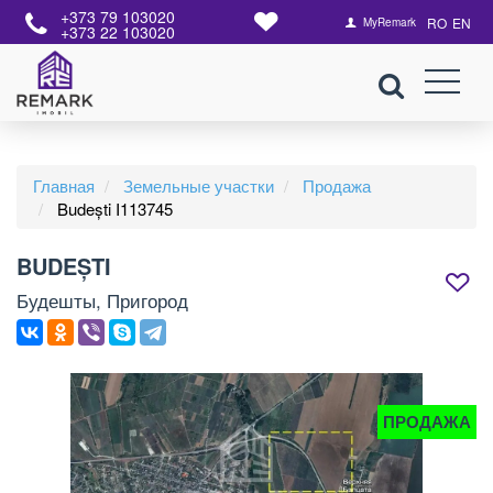
+373 79 103020
RO
EN
MyRemark
+373 22 103020
Главная
Земельные участки
Продажа
Budești I113745
BUDEȘTI
Будешты, Пригород
ПРОДАЖА