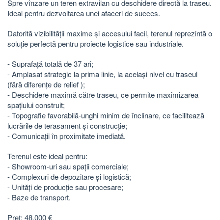
Spre vînzare un teren extravilan cu deschidere directă la traseu.
Ideal pentru dezvoltarea unei afaceri de succes.
Datorită vizibilității maxime și accesului facil, terenul reprezintă o
soluție perfectă pentru proiecte logistice sau industriale.
- Suprafață totală de 37 ari;
- Amplasat strategic la prima linie, la același nivel cu traseul
(fără diferențe de relief );
- Deschidere maximă către traseu, ce permite maximizarea
spațiului construit;
- Topografie favorabilă-unghi minim de înclinare, ce facilitează
lucrările de terasament și construcție;
- Comunicații în proximitate imediată.
Terenul este ideal pentru:
- Showroom-uri sau spații comerciale;
- Complexuri de depozitare și logistică;
- Unități de producție sau procesare;
- Baze de transport.
Preț: 48.000 €