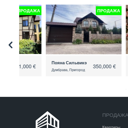
ОДАЖА
ПРОДАЖА
Пояна Сильвикэ
Stăuceni
00 €
350,000 €
Думбрава, Пригород
Ставчены, Пр
ПРОДАЖ
Квартиры