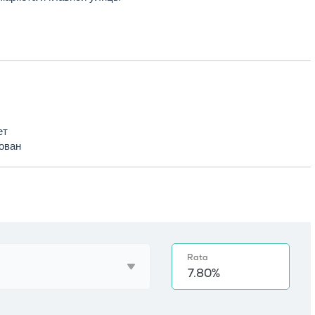
ет
ован