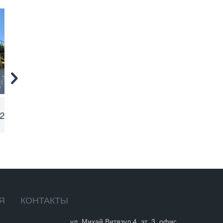
ПРОДАЖА
Иванча
261,000 €
Орхей, Пригород
Я
КОНТАКТЫ
ул. Михай Витязул 4, эт. 3, офис