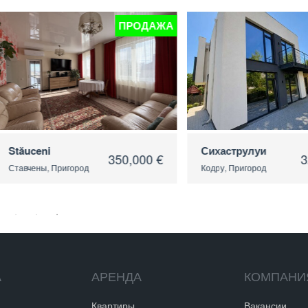
ПРОДАЖА
ПРОДАЖА
Сихаструлуи
350,000 €
320,000 €
игород
Кодру, Пригород
А
АРЕНДА
КОМПАНИ
Квартиры
Вакансии