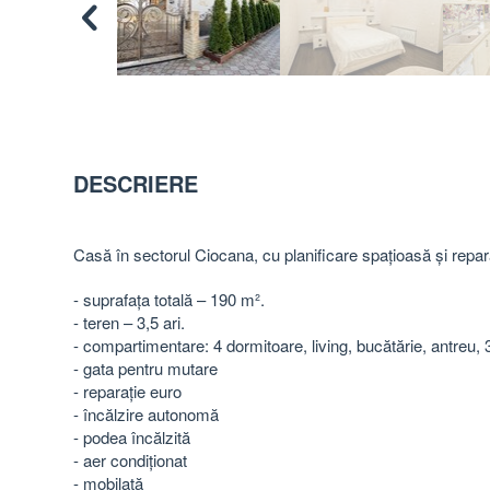
DESCRIERE
Casă în sectorul Ciocana, cu planificare spațioasă și repa
- suprafața totală – 190 m².
- teren – 3,5 ari.
- compartimentare: 4 dormitoare, living, bucătărie, antreu, 3
- gata pentru mutare
- reparație euro
- încălzire autonomă
- podea încălzită
- aer condiționat
- mobilată