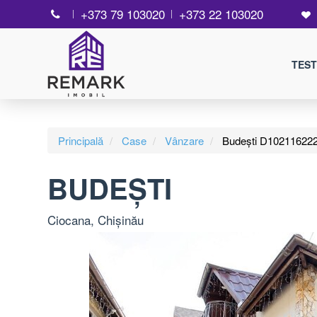
+373 79 103020
+373 22 103020
TEST
Principală
Case
Vânzare
Budești D10211622
BUDEȘTI
Ciocana, Chișinău