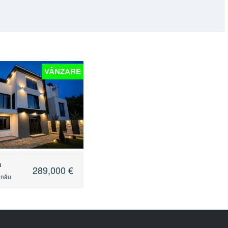
VÂNZARE
a
289,000 €
inău