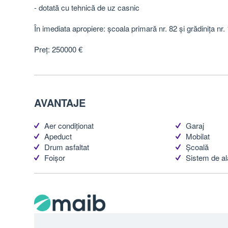
- dotată cu tehnică de uz casnic
În imediata apropiere: școala primară nr. 82 și grădinița nr. 1
Preț: 250000 €
AVANTAJE
Aer condiționat
Garaj
Apeduct
Mobilat
Drum asfaltat
Școală
Foișor
Sistem de a