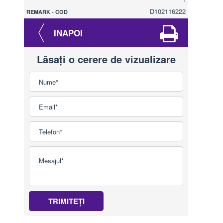
D102116222
REMARK - COD
INAPOI
Lăsați o cerere de vizualizare
TRIMITEȚI