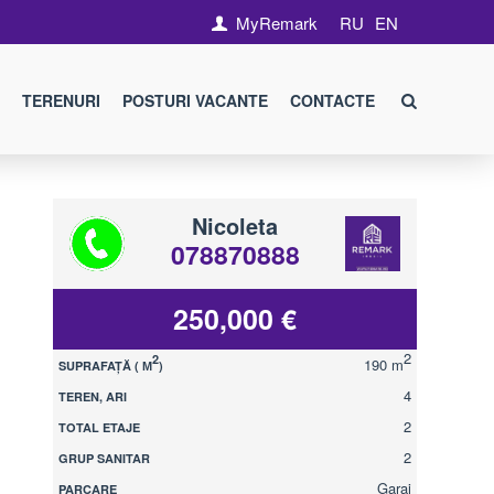
MyRemark
RU
EN
TERENURI
POSTURI VACANTE
CONTACTE
Nicoleta
078870888
250,000 €
2
2
190 m
SUPRAFAȚĂ ( М
)
4
TEREN, ARI
2
TOTAL ETAJE
2
GRUP SANITAR
Garaj
PARCARE