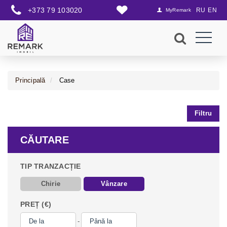
+373 79 103020
RU
EN
MyRemark
Principală
Case
Filtru
CĂUTARE
TIP TRANZACȚIE
Chirie
Vânzare
PREȚ (€)
-