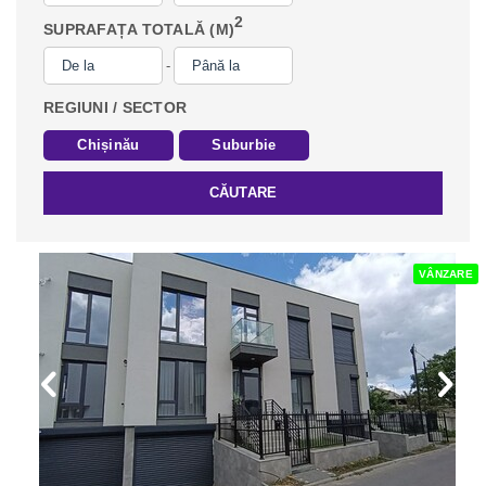
2
SUPRAFAȚA TOTALĂ (M)
-
REGIUNI / SECTOR
Chișinău
Suburbie
CĂUTARE
VÂNZARE