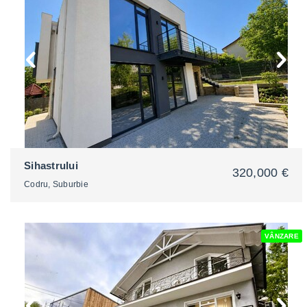
2
Sihastrului
320,000 €
Codru, Suburbie
VÂNZARE
2