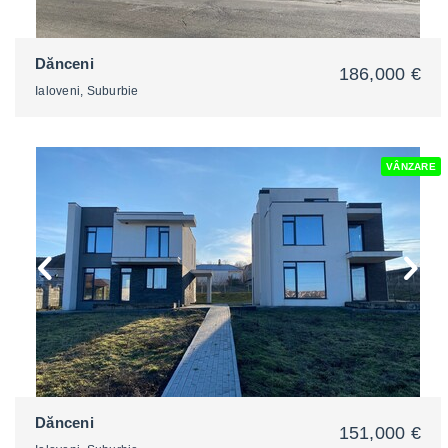
Dănceni
186,000 €
Ialoveni, Suburbie
VÂNZARE
2
Dănceni
151,000 €