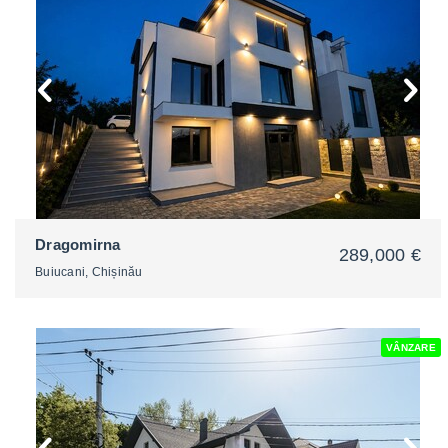
2
Dragomirna
289,000 €
Buiucani, Chișinău
VÂNZARE
2