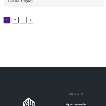
Ciocana, Chișinău
1
2
3
2
VÂNZARE
Apartamente