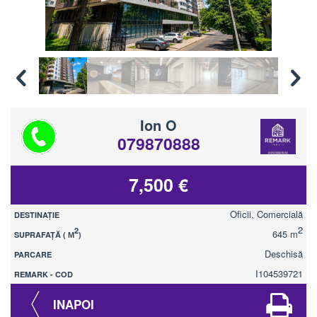
Ion O
079870888
7,500 €
Oficii, Comercială
DESTINAȚIE
2
2
645 m
SUPRAFAȚĂ ( М
)
Deschisă
PARCARE
I104539721
REMARK - COD
INAPOI