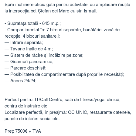
Spre închiriere oficiu gata pentru activitate, cu amplasare reuțită
la intersecția bd. Ștefan cel Mare cu str. Ismail.
- Suprafața totală - 645 m.p.;
- Compartimentat în: 7 birouri separate, bucătărie, zonă de
recepție, 4 blocuri sanitare.i:
— Intrare separată;
— Tavane înalte de 4 m;
— Sistem de răcire și încălzire pe zone;
— Geamuri panoramice;
— Parcare deschisă;
— Posibilitatea de compartimentare după propriile necesități;
— Acces 24/24;
Perfect pentru: IT/Call Centru, sală de fitness/yoga, clinică,
centru de instruire etc.
Localizare perfectă, în preajmă: CC UNIC, restaurante cafenele,
puncte de interes social etc.
Preț: 7500€ + TVA