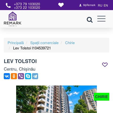
+373 79 103020
RU
EN
MyRemark
+373 22 103020
Principală
Spații comerciale
Chirie
Lev Tolstoi I104539721
LEV TOLSTOI
Centru, Chișinău
CHIRIE