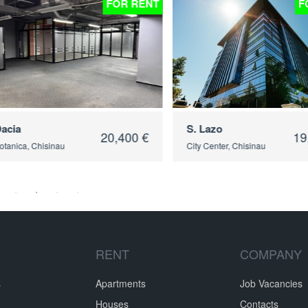
FOR RENT
FOR RENT
S. Lazo
20,400 €
19,600 €
inau
City Center, Chisinau
RENT
COMPANY
s
Apartments
Job Vacancies
Houses
Contacts