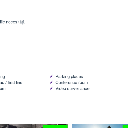
ile necesități.
ing
Parking places
d / first line
Conference room
tem
Video surveillance