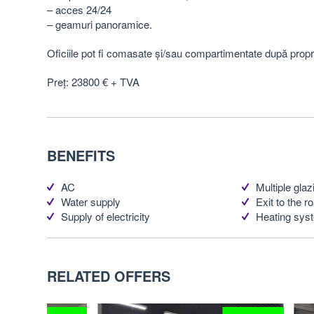
– acces 24/24
– geamuri panoramice.
Oficiile pot fi comasate și/sau compartimentate după propri
Preț: 23800 € + TVA
BENEFITS
AC
Multiple glaz
Water supply
Exit to the roa
Supply of electricity
Heating sys
RELATED OFFERS