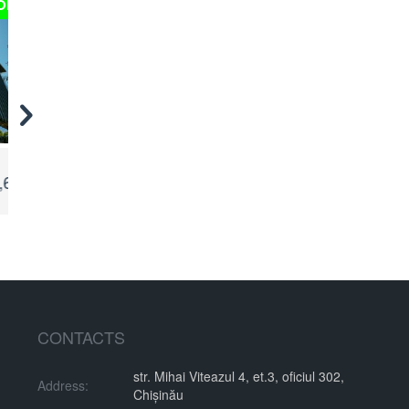
FOR RENT
Uzinelor
Dacia
27,300 €
Ciocana, Chisinau
Botanica, Chisinau
CONTACTS
str. Mihai Viteazul 4, et.3, oficiul 302,
Address:
Chișinău