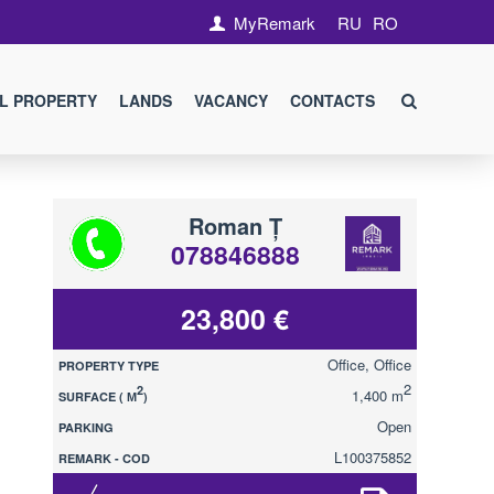
MyRemark
RU
RO
L PROPERTY
LANDS
VACANCY
CONTACTS
Roman Ț
078846888
23,800 €
Office, Office
PROPERTY TYPE
2
2
1,400 m
SURFACE ( М
)
Open
PARKING
L100375852
REMARK - COD