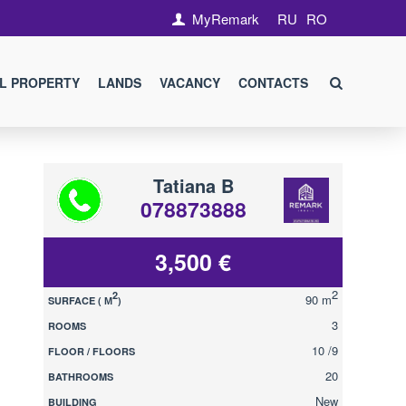
MyRemark
RU
RO
L PROPERTY
LANDS
VACANCY
CONTACTS
Tatiana B
078873888
3,500 €
2
2
90 m
SURFACE ( М
)
3
ROOMS
10 /9
FLOOR / FLOORS
20
BATHROOMS
New
BUILDING