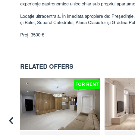
experiențe gastronomice unice chiar sub propriul apartam
Locație ultracentrală. În imediata apropiere de: Președinți
și Balet, Scuarul Catedralei, Aleea Clasicilor și Grădina Pu
Preț: 3500 €
RELATED OFFERS
 RENT
FOR RENT