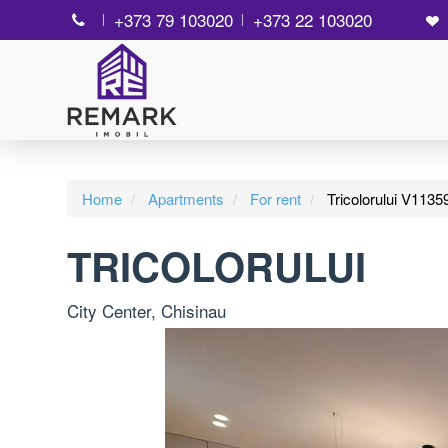
+373 79 103020
+373 22 103020
Home
Apartments
For rent
Tricolorului V1135
TRICOLORULUI
City Center, Chisinau