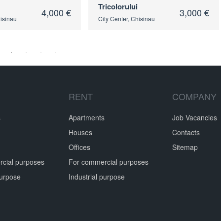
P. Movilă
3,000 €
3,500 €
hisinau
City Center, Chisinau
RENT
COMPANY
s
Apartments
Job Vacancies
Houses
Contacts
Offices
Sitemap
cial purposes
For commercial purposes
purpose
Industrial purpose