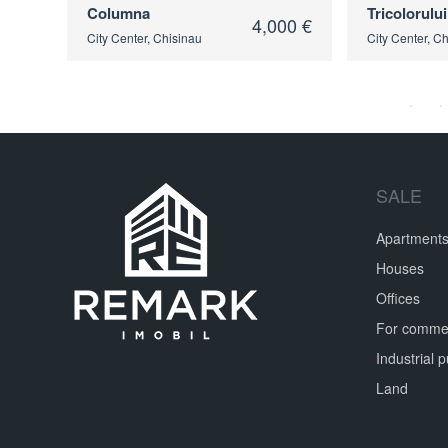
Tricolorului
Tricolorului
00 €
4,000 €
City Center, Chisinau
City Center, C
SALE
Apartment
Houses
Offices
For commer
Industrial 
Land