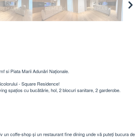
mf si Piata Marii Adunări Naționale.
colorului - Square Residence!
ing spațios cu bucătărie, hol, 2 blocuri sanitare, 2 garderobe.
siv un coffe-shop și un restaurant fine dining unde vă puteți bucura de