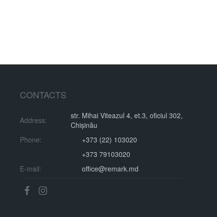
București
Columna
4,100 €
City Center, Chisinau
City Center, Chisinau
CONTACTS
str. Mihai Viteazul 4, et.3, oficiul 302,
Address:
Chișinău
Phone:
+373 (22) 103020
Phone:
+373 79103020
E-mail:
office@remark.md