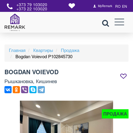
+373 79 103020
RO
EN
MyRemark
+373 22 103020
Главная
Квартиры
Продажа
Bogdan Voievod P102845730
BOGDAN VOIEVOD
Рышкановка, Кишинев
ПРОДАЖА