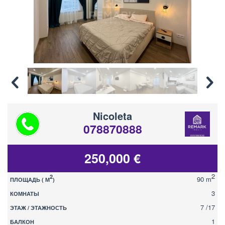
Nicoleta
078870888
250,000 €
2
2
90 m
ПЛОЩАДЬ ( М
)
3
КОМНАТЫ
7 /17
ЭТАЖ / ЭТАЖНОСТЬ
1
БАЛКОН