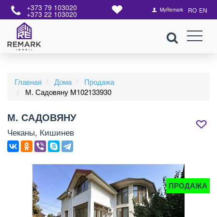
+373 79 103020
RO
EN
MyRemark
+373 22 103020
Главная
Дома
Продажа
М. Садовяну M102133930
М. САДОВЯНУ
Чеканы, Кишинев
ПРОДАЖА