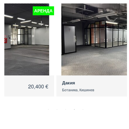
А
АРЕНДА
Дакия
20,400 €
Ботаника, Кишинев