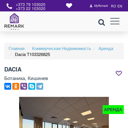
+373 79 103020
RO
EN
MyRemark
+373 22 103020
Главная
Коммерческая Недвижимость
Аренда
Dacia T103326825
DACIA
Ботаника, Кишинев
АРЕНДА