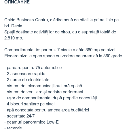
ОПИСАНИЕ
Chirie Business Centru, clădire nouă de oficii la prima linie pe
bd. Dacia.
Spații destinate activităților de birou, cu o suprafață totală de
2.810 mp.
Compartimentat în: parter + 7 nivele a câte 360 ​​​​mp pe nivel.
Fiecare nivel e open space cu vedere panoramică la 360 grade.
- parcare pentru 75 automobile
- 2 ascensoare rapide
- 2 surse de electricitate
- sistem de telecomunicații cu fibră optică
- sistem de ventilare și aerisire performant
- ușor de compartimentat după propriile necesități
- 4 blocuri sanitare pe nivel
- apă conectata pentru amenajarea bucătăriei
- securitate 24/7
- geamuri panoramice Low-E
- recepție