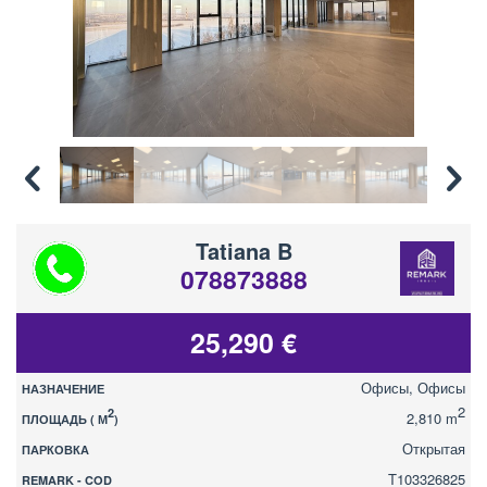
Tatiana B
078873888
25,290 €
Офисы, Офисы
НАЗНАЧЕНИЕ
2
2
2,810 m
ПЛОЩАДЬ ( М
)
Открытая
ПАРКОВКА
T103326825
REMARK - COD