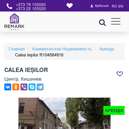
+373 79 103020
RO
EN
MyRemark
+373 22 103020
Главная
Коммерческая Недвижимость
Аренда
Calea Ieșilor R104584916
CALEA IEȘILOR
Центр, Кишинев
АРЕНДА