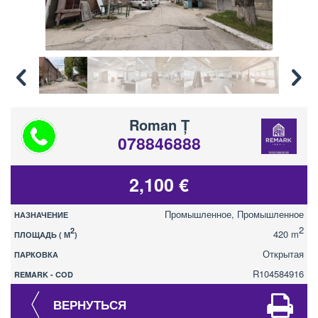
Roman Ț
078846888
2,100 €
Промышленное, Промышленное
НАЗНАЧЕНИЕ
2
2
420 m
ПЛОЩАДЬ ( М
)
Открытая
ПАРКОВКА
R104584916
REMARK - COD
ВЕРНУТЬСЯ