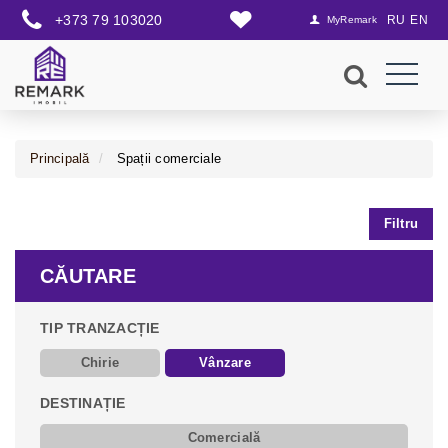
+373 79 103020
RU
EN
MyRemark
Principală
Spații comerciale
Filtru
CĂUTARE
TIP TRANZACȚIE
Chirie
Vânzare
DESTINAȚIE
Comercială