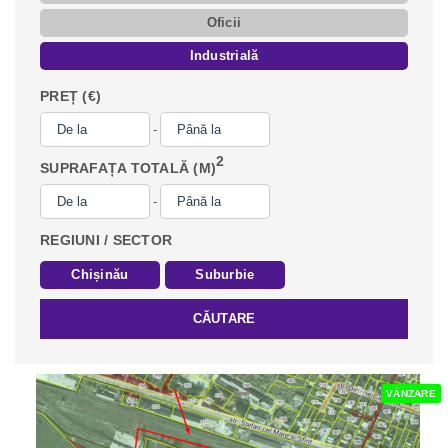
Oficii
Industrială
PREȚ (€)
-
2
SUPRAFAȚA TOTALĂ (M)
-
REGIUNI / SECTOR
Chișinău
Suburbie
CĂUTARE
VÂNZARE