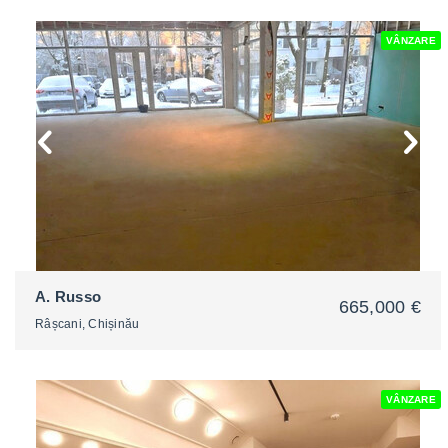
VÂNZARE
2
A. Russo
665,000 €
Râșcani, Chișinău
VÂNZARE
2