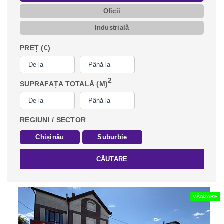
Oficii
Industrială
PREȚ (€)
-
2
SUPRAFAȚA TOTALĂ (M)
-
REGIUNI / SECTOR
Chișinău
Suburbie
CĂUTARE
VÂNZARE