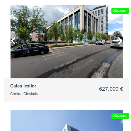
VÂNZARE
2
Calea Ieșilor
627,000 €
Centru, Chișinău
VÂNZARE
2