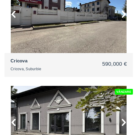
Cricova
590,000 €
Cricova, Suburbie
VÂNZARE
2