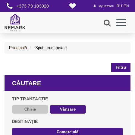
+373 79 103020
RU
EN
MyRemark
Principală
Spații comerciale
Filtru
CĂUTARE
TIP TRANZACȚIE
Chirie
Vânzare
DESTINAȚIE
Comercială