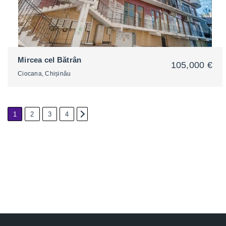
Mircea cel Bătrân
105,000 €
Ciocana, Chișinău
1
2
3
4
2