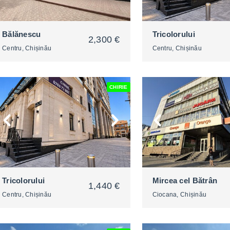
Bălănescu
Tricolorului
2,300 €
Centru, Chișinău
Centru, Chișinău
CHIRIE
2
2
Tricolorului
Mircea cel Bătrân
1,440 €
Centru, Chișinău
Ciocana, Chișinău