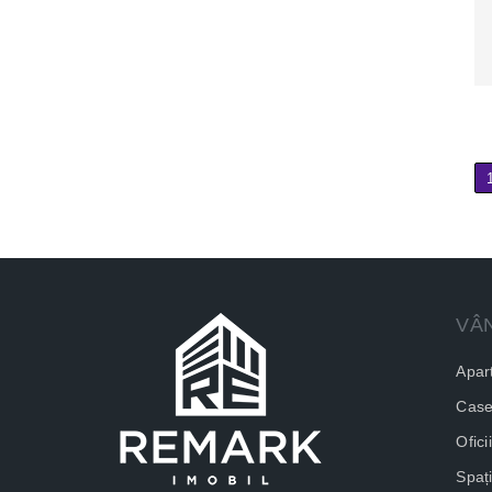
VÂ
Apar
Cas
Oficii
Spaț