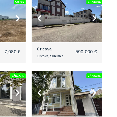
CHIRIE
VÂNZARE
2
Cricova
7,080 €
590,000 €
Cricova, Suburbie
VÂNZARE
VÂNZARE
2