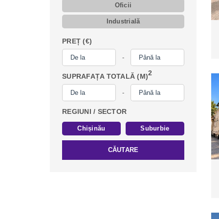
Oficii
Industrială
PREȚ (€)
-
2
SUPRAFAȚA TOTALĂ (M)
-
REGIUNI / SECTOR
Chișinău
Suburbie
CĂUTARE