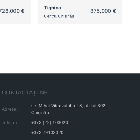
Tighina
726,000 €
875,000 €
Centru, Chișinău
2
CONTACTAȚI-NE
str. Mihai Viteazul 4, et.3, oficiul 302,
Adresa:
Chișinău
Telefon:
+373 (22) 103020
Telefon:
+373 79103020