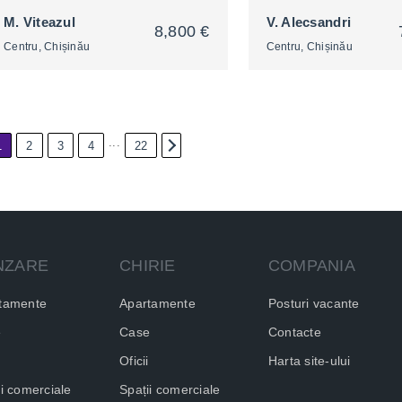
M. Viteazul
V. Alecsandri
8,800 €
Centru, Chișinău
Centru, Chișinău
...
1
2
3
4
22
2
2
NZARE
CHIRIE
COMPANIA
tamente
Apartamente
Posturi vacante
e
Case
Contacte
Oficii
Harta site-ului
ii comerciale
Spații comerciale